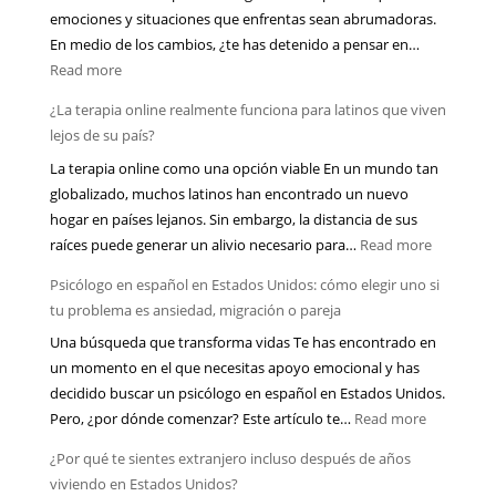
emociones y situaciones que enfrentas sean abrumadoras.
qué
En medio de los cambios, ¿te has detenido a pensar en…
suele
:
Read more
mirar
Señales
el
¿La terapia online realmente funciona para latinos que viven
de
profesional
lejos de su país?
que
y
La terapia online como una opción viable En un mundo tan
el
cómo
globalizado, muchos latinos han encontrado un nuevo
proceso
prepararte
hogar en países lejanos. Sin embargo, la distancia de sus
migratorio
emocionalmente
:
raíces puede generar un alivio necesario para…
Read more
está
¿La
afectando
Psicólogo en español en Estados Unidos: cómo elegir uno si
terapia
tu
tu problema es ansiedad, migración o pareja
online
salud
Una búsqueda que transforma vidas Te has encontrado en
realment
mental
un momento en el que necesitas apoyo emocional y has
funciona
más
decidido buscar un psicólogo en español en Estados Unidos.
para
de
:
Pero, ¿por dónde comenzar? Este artículo te…
Read more
latinos
lo
Psicólogo
que
que
¿Por qué te sientes extranjero incluso después de años
en
viven
piensas
viviendo en Estados Unidos?
español