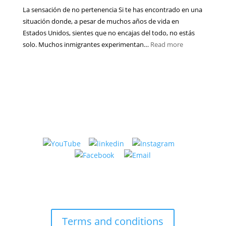
lejos
La sensación de no pertenencia Si te has encontrado en una
en
de
situación donde, a pesar de muchos años de vida en
Estados
su
Estados Unidos, sientes que no encajas del todo, no estás
Unidos:
país?
:
solo. Muchos inmigrantes experimentan…
Read more
cómo
¿Por
elegir
qué
uno
te
si
sientes
tu
extranjero
problema
incluso
es
después
ansiedad,
de
migración
años
o
viviendo
pareja
en
Estados
Unidos?
Terms and conditions