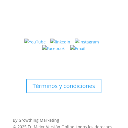
te
si
sientes
tu
extranjero
problema
incluso
es
después
ansiedad,
de
migración
años
o
viviendo
pareja
en
Estados
Unidos?
Términos y condiciones
By Growthing Marketing
© 2025 Tu Mejor Versión Online, todos los derechos