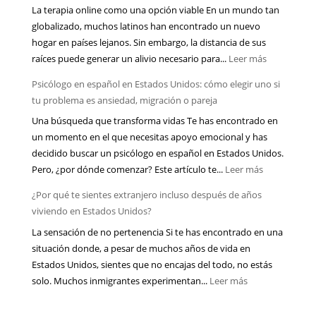
La terapia online como una opción viable En un mundo tan
el
cómo
globalizado, muchos latinos han encontrado un nuevo
proceso
prepararte
hogar en países lejanos. Sin embargo, la distancia de sus
migratorio
emocionalmente
:
raíces puede generar un alivio necesario para...
Leer más
está
¿La
afectando
Psicólogo en español en Estados Unidos: cómo elegir uno si
terapia
tu
tu problema es ansiedad, migración o pareja
online
salud
Una búsqueda que transforma vidas Te has encontrado en
realmente
mental
un momento en el que necesitas apoyo emocional y has
funciona
más
decidido buscar un psicólogo en español en Estados Unidos.
para
de
:
Pero, ¿por dónde comenzar? Este artículo te...
Leer más
latinos
lo
Psicólogo
que
que
¿Por qué te sientes extranjero incluso después de años
en
viven
piensas
viviendo en Estados Unidos?
español
lejos
La sensación de no pertenencia Si te has encontrado en una
en
de
situación donde, a pesar de muchos años de vida en
Estados
su
Estados Unidos, sientes que no encajas del todo, no estás
Unidos:
país?
:
solo. Muchos inmigrantes experimentan...
Leer más
cómo
¿Por
elegir
qué
uno