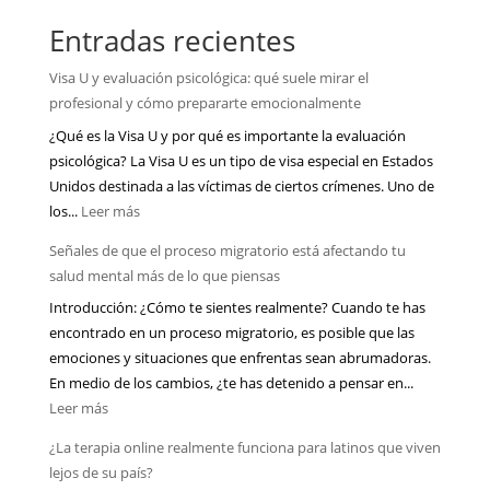
Entradas recientes
Visa U y evaluación psicológica: qué suele mirar el
profesional y cómo prepararte emocionalmente
¿Qué es la Visa U y por qué es importante la evaluación
psicológica? La Visa U es un tipo de visa especial en Estados
Unidos destinada a las víctimas de ciertos crímenes. Uno de
:
los...
Leer más
Visa
Señales de que el proceso migratorio está afectando tu
U
salud mental más de lo que piensas
y
Introducción: ¿Cómo te sientes realmente? Cuando te has
evaluación
encontrado en un proceso migratorio, es posible que las
psicológica:
emociones y situaciones que enfrentas sean abrumadoras.
qué
En medio de los cambios, ¿te has detenido a pensar en...
suele
:
Leer más
mirar
Señales
el
¿La terapia online realmente funciona para latinos que viven
de
profesional
lejos de su país?
que
y