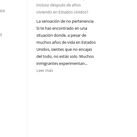
en
incluso después de años
español
bio
viviendo en Estados Unidos?
en
La sensación de no pertenencia
Estados
Si te has encontrado en una
Unidos:
os
situación donde, a pesar de
cómo
muchos años de vida en Estados
elegir
Unidos, sientes que no encajas
uno
del todo, no estás solo. Muchos
si
inmigrantes experimentan...
tu
:
Leer más
problema
¿Por
es
u
qué
ansiedad,
te
migración
sientes
o
extranjero
pareja
incluso
después
de
años