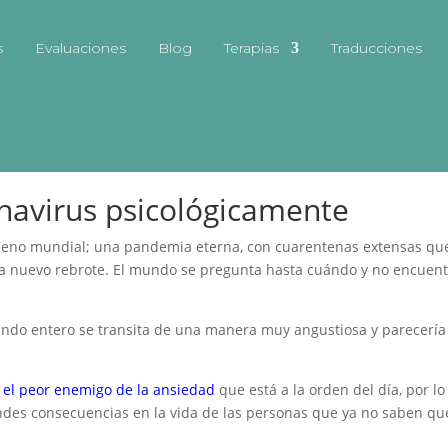
s
Evaluaciones
Blog
Terapias
Traducciones
ronavirus psicológicamente
 Linea
navirus psicológicamente
meno mundial; una pandemia eterna, con cuarentenas extensas qu
ada nuevo rebrote. El mundo se pregunta hasta cuándo y no encuen
mundo entero se transita de una manera muy angustiosa y parecerí
 el peor enemigo de la ansiedad
que está a la orden del día, por l
des consecuencias en la vida de las personas que ya no saben qu