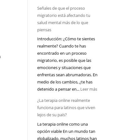
Visa
Señales de que el proceso
U
migratorio está afectando tu
y
salud mental más de lo que
evaluación
piensas
psicológica:
Introducción: ¿Cómo te sientes
qué
realmente? Cuando te has
suele
encontrado en un proceso
mirar
a
migratorio, es posible que las
el
emociones y situaciones que
profesional
enfrentas sean abrumadoras. En
y
medio de los cambios, ¿te has
cómo
:
detenido a pensar en...
Leer más
prepararte
Señales
emocionalmente
¿La terapia online realmente
de
funciona para latinos que viven
que
lejos de su país?
el
La terapia online como una
proceso
opción viable En un mundo tan
migratorio
globalizado, muchos latinos han
está