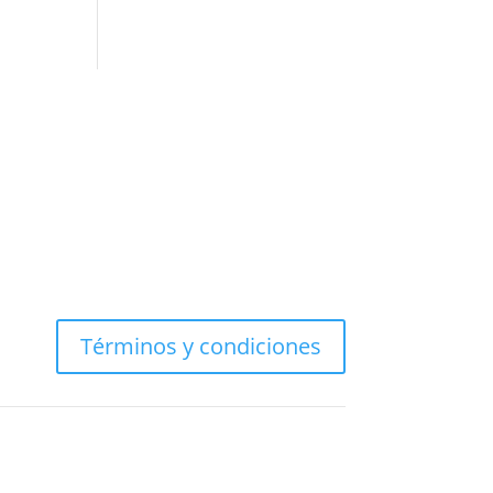
viviendo
en
Estados
Unidos?
Términos y condiciones