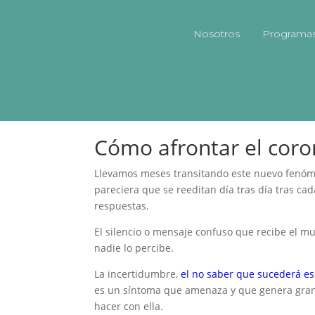
Nosotros
Programa
✔️Cómo afrontar el co
by
Noelia Pettine
|
Sep 10, 2020
|
Psicólogo En
Cómo afrontar el coro
Llevamos meses transitando este nuevo fenó
pareciera que se reeditan día tras día tras c
respuestas.
El silencio o mensaje confuso que recibe el 
nadie lo percibe.
La incertidumbre,
el no saber que sucederá es
es un síntoma que amenaza y que genera gran
hacer con ella.