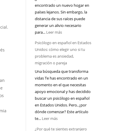
encontrado un nuevo hogar en
afectando
países lejanos. Sin embargo, la
tu
distancia de sus raíces puede
salud
generar un alivio necesario
mental
cial.
:
para...
Leer más
más
¿La
de
Psicólogo en español en Estados
terapia
lo
Unidos: cómo elegir uno si tu
vés
online
que
problema es ansiedad,
realmente
piensas
migración o pareja
funciona
Una búsqueda que transforma
para
vidas Te has encontrado en un
latinos
tan
momento en el que necesitas
que
ue
apoyo emocional y has decidido
viven
ros
buscar un psicólogo en español
lejos
en Estados Unidos. Pero, ¿por
de
emia
dónde comenzar? Este artículo
su
:
te...
Leer más
país?
Psicólogo
¿Por qué te sientes extranjero