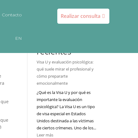
Contacto
Realizar consulta
Buscar
EN
Entradas
recientes
Visa U y evaluación psicológica:
qué suele mirar el profesional y
e
cómo prepararte
tra
emocionalmente
¿Qué es la Visa U y por qué es
importante la evaluación
a que
psicológica? La Visa U es un tipo
de visa especial en Estados
o que
Unidos destinada a las víctimas
é
de ciertos crímenes. Uno de los...
:
Leer más