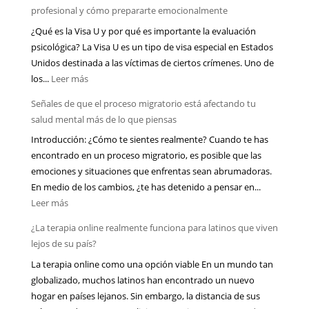
profesional y cómo prepararte emocionalmente
¿Qué es la Visa U y por qué es importante la evaluación
psicológica? La Visa U es un tipo de visa especial en Estados
Unidos destinada a las víctimas de ciertos crímenes. Uno de
:
los...
Leer más
Visa
Señales de que el proceso migratorio está afectando tu
U
salud mental más de lo que piensas
y
Introducción: ¿Cómo te sientes realmente? Cuando te has
evaluación
encontrado en un proceso migratorio, es posible que las
psicológica:
emociones y situaciones que enfrentas sean abrumadoras.
qué
En medio de los cambios, ¿te has detenido a pensar en...
suele
:
Leer más
mirar
Señales
el
¿La terapia online realmente funciona para latinos que viven
de
profesional
lejos de su país?
que
y
La terapia online como una opción viable En un mundo tan
el
cómo
globalizado, muchos latinos han encontrado un nuevo
proceso
prepararte
hogar en países lejanos. Sin embargo, la distancia de sus
migratorio
emocionalmente