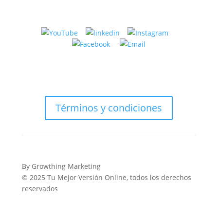
incluso
es
después
ansiedad,
de
migración
años
o
viviendo
pareja
en
Estados
Unidos?
Términos y condiciones
By Growthing Marketing
© 2025 Tu Mejor Versión Online, todos los derechos
reservados