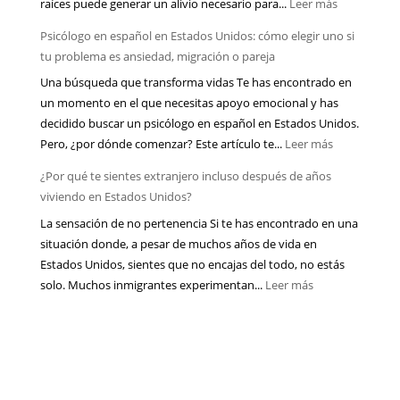
:
raíces puede generar un alivio necesario para...
Leer más
está
¿La
afectando
Psicólogo en español en Estados Unidos: cómo elegir uno si
terapia
tu
tu problema es ansiedad, migración o pareja
online
salud
Una búsqueda que transforma vidas Te has encontrado en
realmente
mental
un momento en el que necesitas apoyo emocional y has
funciona
más
decidido buscar un psicólogo en español en Estados Unidos.
para
de
:
Pero, ¿por dónde comenzar? Este artículo te...
Leer más
latinos
lo
Psicólogo
que
que
¿Por qué te sientes extranjero incluso después de años
en
viven
piensas
viviendo en Estados Unidos?
español
lejos
La sensación de no pertenencia Si te has encontrado en una
en
de
situación donde, a pesar de muchos años de vida en
Estados
su
Estados Unidos, sientes que no encajas del todo, no estás
Unidos:
país?
:
solo. Muchos inmigrantes experimentan...
Leer más
cómo
¿Por
elegir
qué
uno
te
si
sientes
tu
extranjero
problema